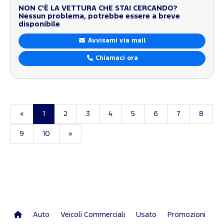
NON C'È LA VETTURA CHE STAI CERCANDO?
Nessun problema, potrebbe essere a breve
disponibile
Avvisami via mail
Chiamaci ora
«
1
2
3
4
5
6
7
8
9
10
»
Auto
Veicoli Commerciali
Usato
Promozioni