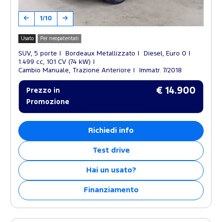
1/10
Usato
Per neopatentati
SUV, 5 porte
Bordeaux Metallizzato
Diesel, Euro 0
1.499 cc, 101 CV (74 kW)
Cambio Manuale, Trazione Anteriore
Immatr. 7/2018
€ 14.900
Prezzo in
Promozione
Richiedi info
Test drive
Hai un usato?
Finanziamento